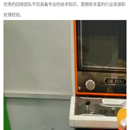
优秀的回收团队不仅具备专业的技术知识，更拥有丰富的行业资源和
处理经验。