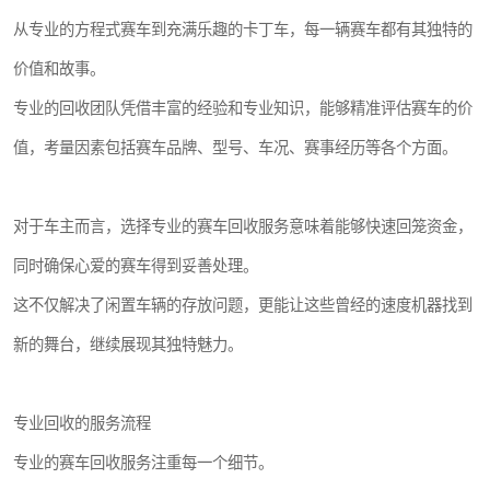
从专业的方程式赛车到充满乐趣的卡丁车，每一辆赛车都有其独特的
价值和故事。
专业的回收团队凭借丰富的经验和专业知识，能够精准评估赛车的价
值，考量因素包括赛车品牌、型号、车况、赛事经历等各个方面。
对于车主而言，选择专业的赛车回收服务意味着能够快速回笼资金，
同时确保心爱的赛车得到妥善处理。
这不仅解决了闲置车辆的存放问题，更能让这些曾经的速度机器找到
新的舞台，继续展现其独特魅力。
专业回收的服务流程
专业的赛车回收服务注重每一个细节。