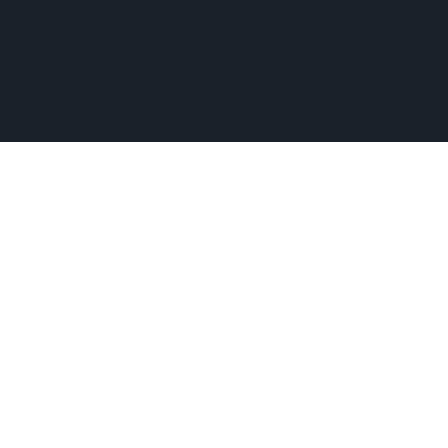
儿童机回收
二手游戏机回收
游戏厅设备回收
电玩城设备回收