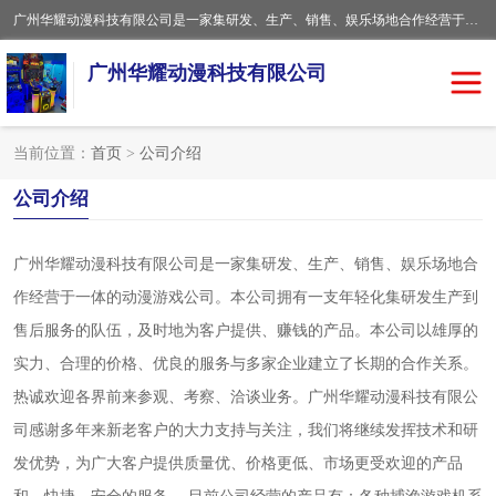
广州华耀动漫科技有限公司是一家集研发、生产、销售、娱乐场地合作经营于一体的动漫游戏公司。本公司拥有一支年轻化集研发生产到售后服务的队伍，及时地为客户提供、赚钱的产品。本公司以雄厚的实力、合理的价格、优良的服务与多家企业建立了长期的合作关系。热诚欢迎各界前来参观、考察、洽谈业务。目前公司经营的产品有：各种捕渔游戏机系列，大型模拟机系列、轮盘机系列、连线机系列、框体机系列、玛莉机系列等。
广州华耀动漫科技有限公司
当前位置：
首页
>
公司介绍
娃娃机回收
游戏机回收
公司介绍
赛车回收
电玩城回收
广州华耀动漫科技有限公司是一家集研发、生产、销售、娱乐场地合
作经营于一体的动漫游戏公司。本公司拥有一支年轻化集研发生产到
模拟机回收
儿童机回收
售后服务的队伍，及时地为客户提供、赚钱的产品。本公司以雄厚的
游戏厅回收
*机回收
实力、合理的价格、优良的服务与多家企业建立了长期的合作关系。
热诚欢迎各界前来参观、考察、洽谈业务。广州华耀动漫科技有限公
司感谢多年来新老客户的大力支持与关注，我们将继续发挥技术和研
发优势，为广大客户提供质量优、价格更低、市场更受欢迎的产品