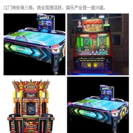
江门地处珠三角，商业氛围活跃，娱乐产业曾一度兴盛。