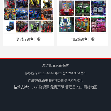
电玩城设备回收
全国二手游艺机上门回收公司
您是第
746158
位访客
版权所有 ©2026-08-06
粤ICP备2021059351号-1
广州华耀动漫科技有限公司
保留所有权利.
技术支持：
八方资源网
免责声明
管理员入口
网站地图
电玩城整场回收
儿童机回收