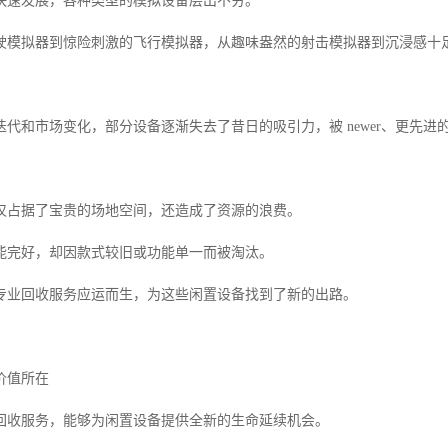
快速发展，各种类型的模拟设备层出不穷。
驶模拟器到惊险刺激的飞行模拟器，从趣味盎然的射击模拟器到沉浸感十
代和市场变化，部分设备逐渐失去了昔日的吸引力，被 newer、更先进
仅占据了宝贵的场地空间，还造成了资源的浪费。
能完好，却因款式较旧或功能单一而被淘汰。
专业回收服务应运而生，为这些闲置设备找到了新的出路。
价值所在
回收服务，能够为闲置设备提供全新的生命延续机会。