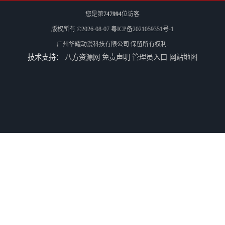
您是第
747994
位访客
版权所有 ©2026-08-07
粤ICP备2021059351号-1
广州华耀动漫科技有限公司
保留所有权利.
技术支持：
八方资源网
免责声明
管理员入口
网站地图
电玩城整场回收
儿童机回收
二手游戏机回收
游戏厅设备回收