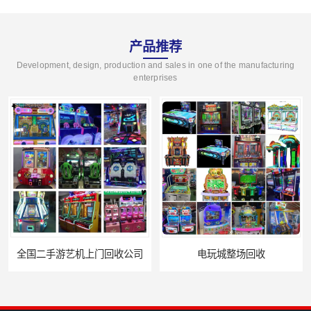
产品推荐
Development, design, production and sales in one of the manufacturing
enterprises
电玩城整场回收
儿童机回收