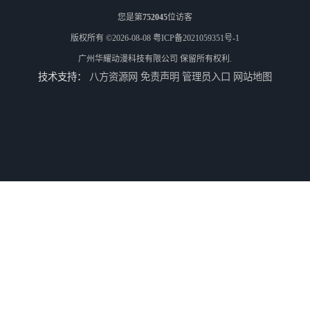
您是第
752045
位访客
版权所有 ©2026-08-08
粤ICP备2021059351号-1
广州华耀动漫科技有限公司
保留所有权利.
技术支持：
八方资源网
免责声明
管理员入口
网站地图
二手游戏机回收
游戏厅设备回收
电玩城设备回收
全国二手游艺机上门回收公司