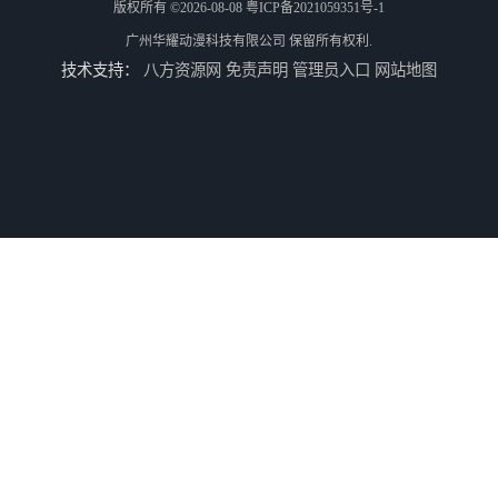
版权所有 ©2026-08-08
粤ICP备2021059351号-1
广州华耀动漫科技有限公司
保留所有权利.
技术支持：
八方资源网
免责声明
管理员入口
网站地图
儿童机回收
二手游戏机回收
游戏厅设备回收
电玩城设备回收