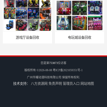
厅设备回收
电玩城设备回收
您是第
753073
位访客
版权所有 ©2026-08-08
粤ICP备2021059351号-1
广州华耀动漫科技有限公司
保留所有权利.
技术支持：
八方资源网
免责声明
管理员入口
网站地图
全国二手游艺机上门回收公司
电玩城整场回收