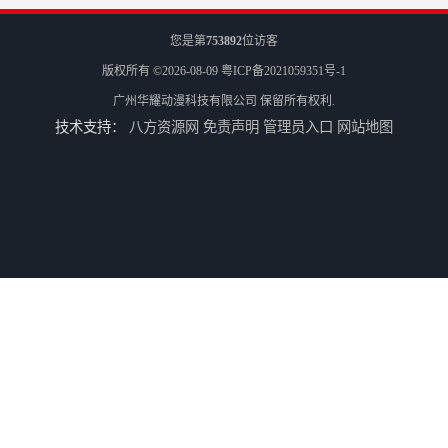
您是第
753892
位访客
版权所有 ©2026-08-09
粤ICP备2021059351号-1
广州华耀动漫科技有限公司
保留所有权利.
技术支持：
八方资源网
免责声明
管理员入口
网站地图
儿童机回收
二手游戏机回收
游戏厅设备回收
电玩城设备回收