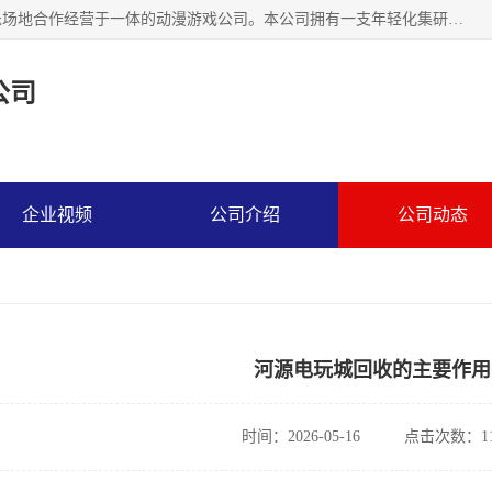
广州华耀动漫科技有限公司是一家集研发、生产、销售、娱乐场地合作经营于一体的动漫游戏公司。本公司拥有一支年轻化集研发生产到售后服务的队伍，及时地为客户提供、赚钱的产品。本公司以雄厚的实力、合理的价格、优良的服务与多家企业建立了长期的合作关系。热诚欢迎各界前来参观、考察、洽谈业务。目前公司经营的产品有：各种捕渔游戏机系列，大型模拟机系列、轮盘机系列、连线机系列、框体机系列、玛莉机系列等。
公司
企业视频
公司介绍
公司动态
河源电玩城回收的主要作用
时间：2026-05-16
点击次数：11