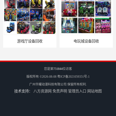
游戏厅设备回收
电玩城设备回收
您是第
751844
位访客
版权所有 ©2026-08-08
粤ICP备2021059351号-1
广州华耀动漫科技有限公司
保留所有权利.
技术支持：
八方资源网
免责声明
管理员入口
网站地图
全国二手游艺机上门回收公司
电玩城整场回收