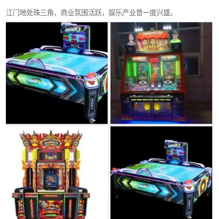
江门地处珠三角，商业氛围活跃，娱乐产业曾一度兴盛。