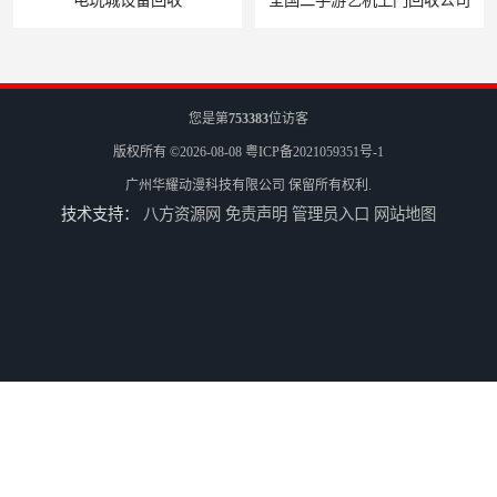
全国二手游艺机上门回收公司
电玩城整场回收
您是第
753383
位访客
版权所有 ©2026-08-08
粤ICP备2021059351号-1
广州华耀动漫科技有限公司
保留所有权利.
技术支持：
八方资源网
免责声明
管理员入口
网站地图
儿童机回收
二手游戏机回收