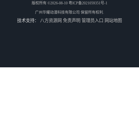
版权所有 ©2026-08-10
粤ICP备2021059351号-1
广州华耀动漫科技有限公司
保留所有权利.
技术支持：
八方资源网
免责声明
管理员入口
网站地图
二手游戏机回收
游戏厅设备回收
电玩城设备回收
全国二手游艺机上门回收公司