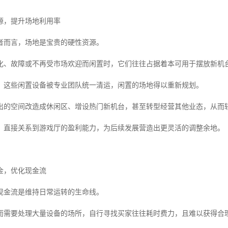
源，提升场地利用率
者而言，场地是宝贵的硬性资源。
化、故障或不再受市场欢迎而闲置时，它们往往占据着本可用于摆放新机
，这些闲置设备被专业团队统一清运，闲置的场地得以重新规划。
出的空间改造成休闲区、增设热门新机台，甚至转型经营其他业态，从而
，直接关系到游戏厅的盈利能力，为后续发展营造出更灵活的调整余地。
金，优化现金流
现金流是维持日常运转的生命线。
而需要处理大量设备的场所，自行寻找买家往往耗时费力，且难以获得合