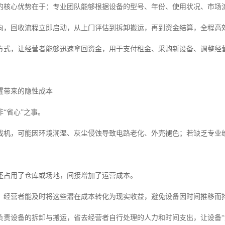
的核心优势在于：专业团队能够根据设备的型号、年份、使用状况、市场
向，回收流程立即启动，从上门评估到拆卸搬运，再到资金结算，全程高
方式，让经营者能够迅速拿回资金，用于支付租金、采购新设备、调整经
置带来的隐性成本
“省心”之事。
戏机，可能因环境潮湿、灰尘侵蚀导致电路老化、外壳褪色；若缺乏专业
还占用了仓库或场地，间接增加了运营成本。
，经营者能及时将这些潜在成本转化为现实收益，避免设备因时间推移而
负责设备的拆卸与搬运，省去经营者自行处理的人力和时间支出，让设备“