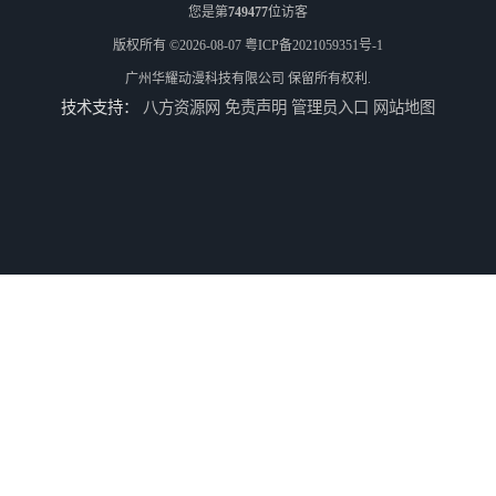
您是第
749477
位访客
版权所有 ©2026-08-07
粤ICP备2021059351号-1
广州华耀动漫科技有限公司
保留所有权利.
技术支持：
八方资源网
免责声明
管理员入口
网站地图
儿童机回收
二手游戏机回收
游戏厅设备回收
电玩城设备回收