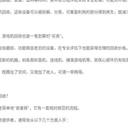
电路板、金属、塑料等材料，其中部分组件若未经专业处理，可能对环境
机回收，这些设备可以被拆解、分类，可重复利用的部分得到再生，既减
，游戏机回收也是一笔划算的“买卖”。
有些磨损、功能稍显老旧的设备，在专业评估下也能获得合理的回收价格
较新的机器，如各类轮盘机、连线机、捕渔游戏机等，其核心部件仍有较
，既腾出了空间，又增加了收入，可谓一举两得。
回收？
是简单地“卖废铁”，它有一套相对规范的流程。
务提供者，通常会从以下几个方面入手：