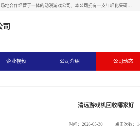
广州华耀动漫科技有限公司是一家集研发、生产、销售、娱乐场地合作经营于一体的动漫游戏公司。本公司拥有一支年轻化集研发生产到售后服务的队伍，及时地为客户提供、赚钱的产品。本公司以雄厚的实力、合理的价格、优良的服务与多家企业建立了长期的合作关系。热诚欢迎各界前来参观、考察、洽谈业务。目前公司经营的产品有：各种捕渔游戏机系列，大型模拟机系列、轮盘机系列、连线机系列、框体机系列、玛莉机系列等。
公司
企业视频
公司介绍
公司动态
清远游戏机回收哪家好
时间：2026-05-30
点击次数：14