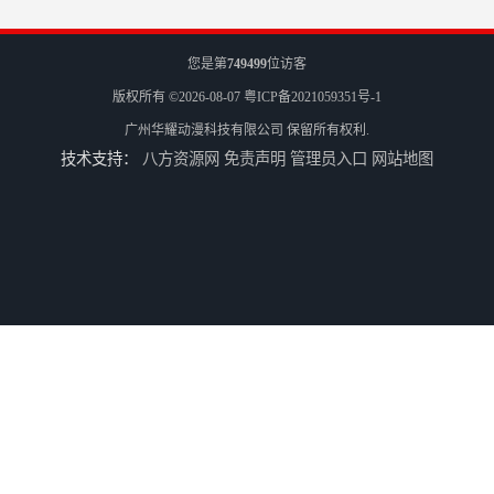
您是第
749499
位访客
版权所有 ©2026-08-07
粤ICP备2021059351号-1
广州华耀动漫科技有限公司
保留所有权利.
技术支持：
八方资源网
免责声明
管理员入口
网站地图
电玩城整场回收
儿童机回收