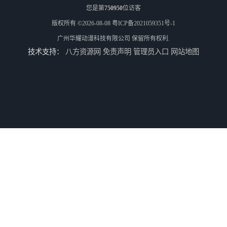
您是第
750950
位访客
版权所有 ©2026-08-08
粤ICP备2021059351号-1
广州华耀动漫科技有限公司
保留所有权利.
技术支持：
八方资源网
免责声明
管理员入口
网站地图
游戏厅设备回收
电玩城设备回收
全国二手游艺机上门回收公司
电玩城整场回收