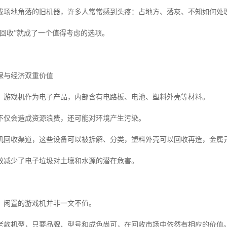
或场地角落的旧机器，许多人常常感到头疼：占地方、落灰、不知如何处
机回收”就成了一个值得考虑的选项。
保与经济双重价值
，游戏机作为电子产品，内部含有电路板、电池、塑料外壳等材料。
不仅会造成资源浪费，还可能对环境产生污染。
机回收渠道，这些设备可以被拆解、分类，塑料外壳可以回收再造，金属
效减少了电子垃圾对土壤和水源的潜在危害。
，闲置的游戏机并非一文不值。
老款机型，只要品牌、型号和成色尚可，在回收市场中依然有相应的价值