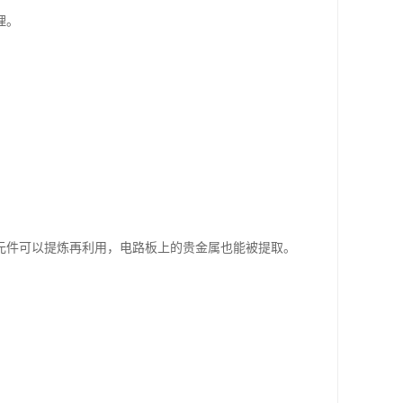
理。
元件可以提炼再利用，电路板上的贵金属也能被提取。
。