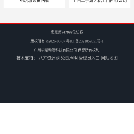
全国二手游艺机上门回收公司
电玩城整场回收
您是第
747999
位访客
版权所有 ©2026-08-07
粤ICP备2021059351号-1
广州华耀动漫科技有限公司
保留所有权利.
技术支持：
八方资源网
免责声明
管理员入口
网站地图
儿童机回收
二手游戏机回收