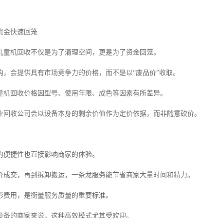
资金快速回笼
儿童机回收不仅是为了清理空间，更是为了资金回笼。
构，会提供具有市场竞争力的价格，而不是以“废品价”收取。
童机回收价格因型号、使用年限、成色等因素有所差异。
业回收公司会以设备本身的剩余价值作为定价依据，而非随意砍价。
的便捷性也直接影响商家的体验。
价成交，再到拆卸搬运，一条龙服务能节省商家大量时间和精力。
形费用，是衡量服务质量的重要标准。
设备的商家来说，这种高效模式尤其受欢迎。