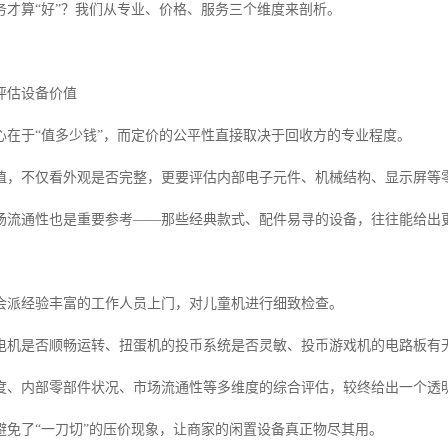
务才算“好”？我们从专业、价格、服务三个维度来剖析。
评估设备价值
心在于“值多少钱”，而定价的公平性直接取决于回收方的专业程度。
值，不仅看外观是否完整，更要评估内部电子元件、机械结构、显示屏等
场流通性也是重要参考——那些经典款式、配件易寻的设备，往往能给出
会派经验丰富的工作人员上门，对儿童机进行细致检查。
电机是否顺畅运转、扭蛋机的投币系统是否灵敏、投币游戏机的电路板有
度、内部零部件状况、市场流通性等多维度的综合评估，较终给出一个透
避免了“一刀切”的压价现象，让商家的闲置设备真正物尽其用。