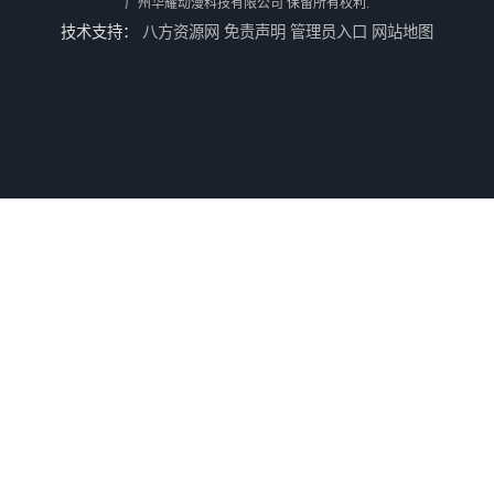
广州华耀动漫科技有限公司
保留所有权利.
技术支持：
八方资源网
免责声明
管理员入口
网站地图
电玩城设备回收
全国二手游艺机上门回收公司
电玩城整场回收
儿童机回收