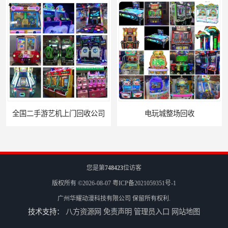
电玩城整场回收
儿童机回收
您是第
748423
位访客
版权所有 ©2026-08-07
粤ICP备2021059351号-1
广州华耀动漫科技有限公司
保留所有权利.
技术支持：
八方资源网
免责声明
管理员入口
网站地图