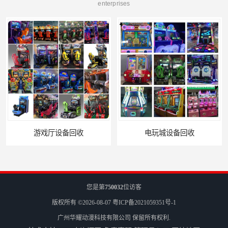
enterprises
游戏厅设备回收
电玩城设备回收
您是第
750032
位访客
版权所有 ©2026-08-07
粤ICP备2021059351号-1
广州华耀动漫科技有限公司
保留所有权利.