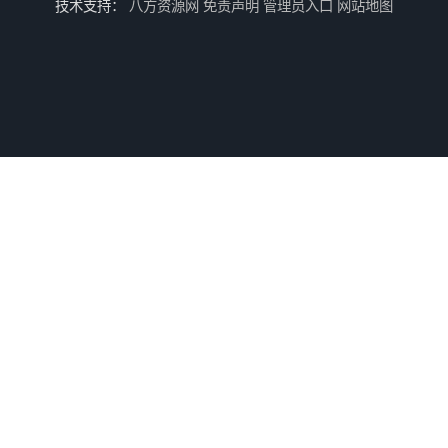
技术支持：
八方资源网
免责声明
管理员入口
网站地图
全国二手游艺机上门回收公司
电玩城整场回收
儿童机回收
二手游戏机回收