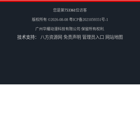
您是第
753361
位访客
版权所有 ©2026-08-08
粤ICP备2021059351号-1
广州华耀动漫科技有限公司
保留所有权利.
技术支持：
八方资源网
免责声明
管理员入口
网站地图
二手游戏机回收
游戏厅设备回收
电玩城设备回收
全国二手游艺机上门回收公司