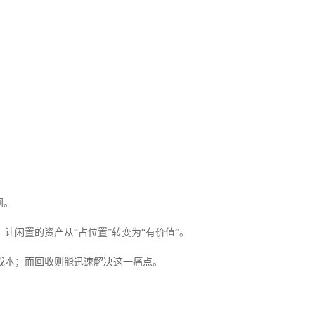
间。
闲置的资产从“占位置”转变为“有价值”。
成本；而回收则能迅速解决这一痛点。