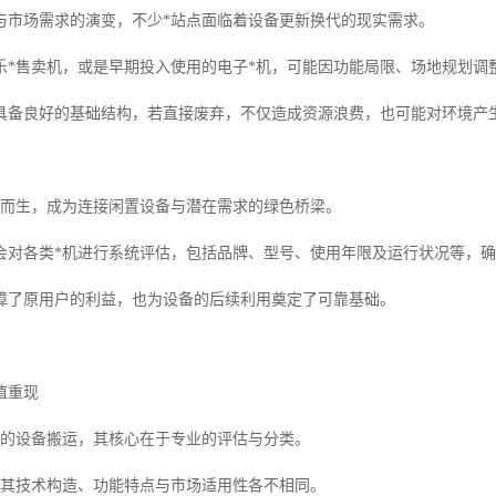
与市场需求的演变，不少*站点面临着设备更新换代的现实需求。
乐*售卖机，或是早期投入使用的电子*机，可能因功能局限、场地规划调
具备良好的基础结构，若直接废弃，不仅造成资源浪费，也可能对环境产
运而生，成为连接闲置设备与潜在需求的绿色桥梁。
会对各类*机进行系统评估，包括品牌、型号、使用年限及运行状况等，
障了原用户的利益，也为设备的后续利用奠定了可靠基础。
值重现
单的设备搬运，其核心在于专业的评估与分类。
，其技术构造、功能特点与市场适用性各不相同。