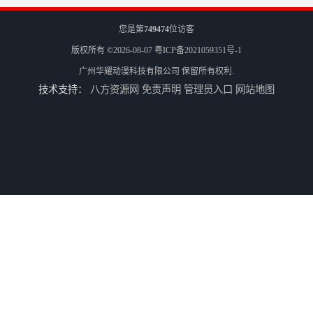
您是第
749474
位访客
版权所有 ©2026-08-07
粤ICP备2021059351号-1
广州华耀动漫科技有限公司
保留所有权利.
技术支持：
八方资源网
免责声明
管理员入口
网站地图
二手游戏机回收
游戏厅设备回收
电玩城设备回收
全国二手游艺机上门回收公司