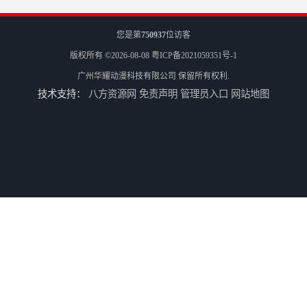
您是第
750937
位访客
版权所有 ©2026-08-08
粤ICP备2021059351号-1
广州华耀动漫科技有限公司
保留所有权利.
技术支持：
八方资源网
免责声明
管理员入口
网站地图
电玩城整场回收
儿童机回收