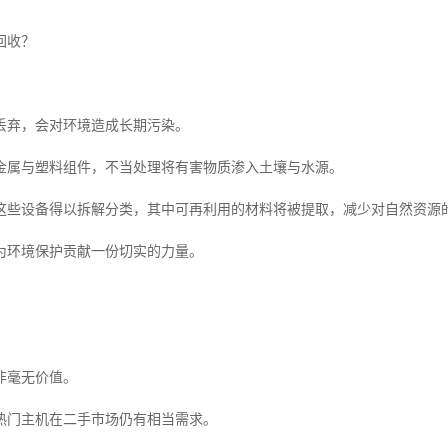
回收？
丢弃，会对环境造成长期污染。
金属与塑料组件，不当处理将有害物质渗入土壤与水源。
这些设备得以拆解分类，其中可再利用的材料将被提取，减少对自然资源
为环境保护贡献一份切实的力量。
非毫无价值。
热门主机在二手市场仍有相当需求。