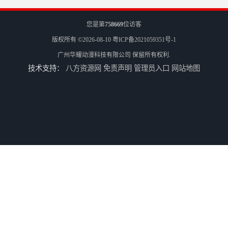
您是第
758669
位访客
版权所有 ©2026-08-10
粤ICP备2021059351号-1
广州华耀动漫科技有限公司
保留所有权利.
技术支持：
八方资源网
免责声明
管理员入口
网站地图
二手游戏机回收
游戏厅设备回收
电玩城设备回收
全国二手游艺机上门回收公司