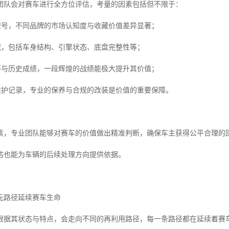
团队会对赛车进行全方位评估，考量的因素包括但不限于：
与型号，不同品牌的市场认知度与收藏价值差异显著；
状况，包括车身结构、引擎状态、底盘完整性等；
经历与历史成绩，一段辉煌的战绩能极大提升其价值；
与维护记录，专业的保养与合规的改装是价值的重要保障。
素，专业团队能够对赛车的价值做出精准判断，确保车主获得公平合理的
估也能为车辆的后续处理方向提供依据。
元路径延续赛车生命
根据其状态与特点，会走向不同的再利用路径，每一条路径都在延续着赛