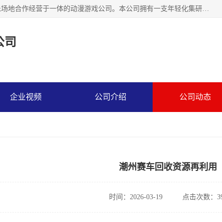
广州华耀动漫科技有限公司是一家集研发、生产、销售、娱乐场地合作经营于一体的动漫游戏公司。本公司拥有一支年轻化集研发生产到售后服务的队伍，及时地为客户提供、赚钱的产品。本公司以雄厚的实力、合理的价格、优良的服务与多家企业建立了长期的合作关系。热诚欢迎各界前来参观、考察、洽谈业务。目前公司经营的产品有：各种捕渔游戏机系列，大型模拟机系列、轮盘机系列、连线机系列、框体机系列、玛莉机系列等。
公司
企业视频
公司介绍
公司动态
潮州赛车回收资源再利用
时间：2026-03-19
点击次数：39