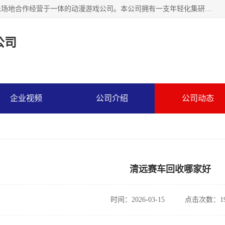
广州华耀动漫科技有限公司是一家集研发、生产、销售、娱乐场地合作经营于一体的动漫游戏公司。本公司拥有一支年轻化集研发生产到售后服务的队伍，及时地为客户提供、赚钱的产品。本公司以雄厚的实力、合理的价格、优良的服务与多家企业建立了长期的合作关系。热诚欢迎各界前来参观、考察、洽谈业务。目前公司经营的产品有：各种捕渔游戏机系列，大型模拟机系列、轮盘机系列、连线机系列、框体机系列、玛莉机系列等。
公司
企业视频
公司介绍
公司动态
清远赛车回收哪家好
时间：2026-03-15
点击次数：19