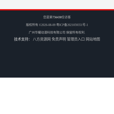
您是第
756430
位访客
版权所有 ©2026-08-09
粤ICP备2021059351号-1
广州华耀动漫科技有限公司
保留所有权利.
技术支持：
八方资源网
免责声明
管理员入口
网站地图
电玩城设备回收
全国二手游艺机上门回收公司