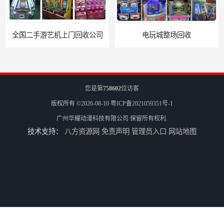
全国二手游艺机上门回收公司
电玩城整场回收
您是第
758602
位访客
版权所有 ©2026-08-10
粤ICP备2021059351号-1
广州华耀动漫科技有限公司
保留所有权利.
技术支持：
八方资源网
免责声明
管理员入口
网站地图
儿童机回收
二手游戏机回收