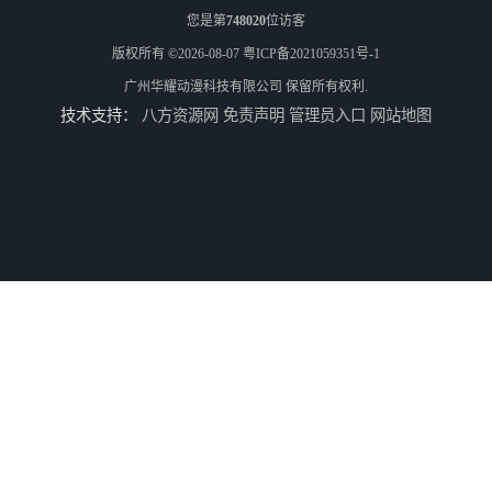
您是第
748020
位访客
版权所有 ©2026-08-07
粤ICP备2021059351号-1
广州华耀动漫科技有限公司
保留所有权利.
技术支持：
八方资源网
免责声明
管理员入口
网站地图
全国二手游艺机上门回收公司
电玩城整场回收
儿童机回收
二手游戏机回收