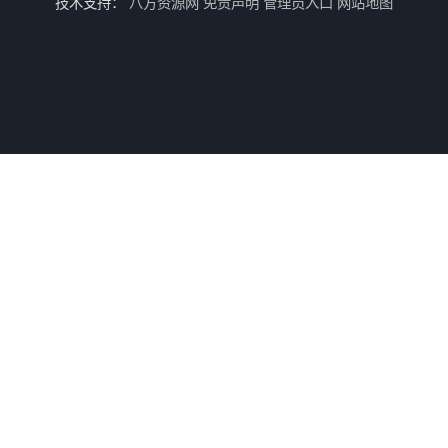
技术支持：
八方资源网
免责声明
管理员入口
网站地图
儿童机回收
二手游戏机回收
游戏厅设备回收
电玩城设备回收