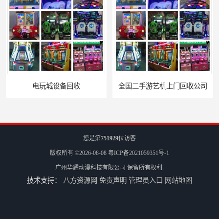
电玩城设备回收
全国二手游艺机上门回收公司
您是第
751929
位访客
版权所有 ©2026-08-08
粤ICP备2021059351号-1
广州华耀动漫科技有限公司
保留所有权利.
技术支持：
八方资源网
免责声明
管理员入口
网站地图
电玩城整场回收
儿童机回收