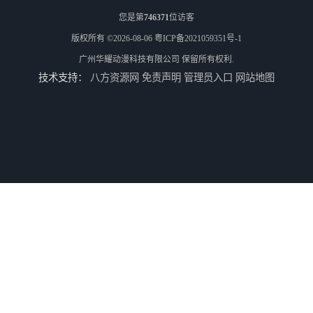
您是第
746371
位访客
版权所有 ©2026-08-06
粤ICP备2021059351号-1
广州华耀动漫科技有限公司
保留所有权利.
技术支持：
八方资源网
免责声明
管理员入口
网站地图
电玩城整场回收
儿童机回收
二手游戏机回收
游戏厅设备回收