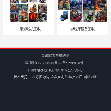
收
游戏厅设备回收
您是第
752763
位访客
版权所有 ©2026-08-08
粤ICP备2021059351号-1
广州华耀动漫科技有限公司
保留所有权利.
技术支持：
八方资源网
免责声明
管理员入口
网站地图
电玩城设备回收
全国二手游艺机上门回收公司