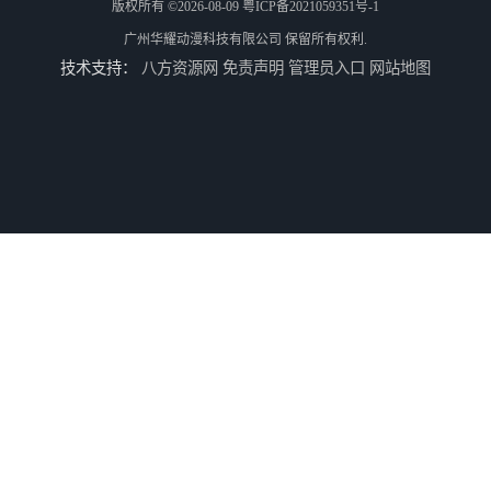
版权所有 ©2026-08-09
粤ICP备2021059351号-1
广州华耀动漫科技有限公司
保留所有权利.
技术支持：
八方资源网
免责声明
管理员入口
网站地图
全国二手游艺机上门回收公司
电玩城整场回收
儿童机回收
二手游戏机回收