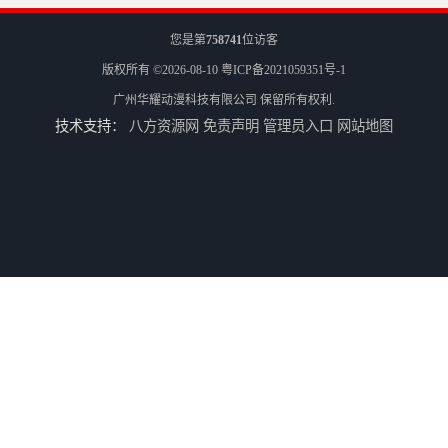
您是第
758741
位访客
版权所有 ©2026-08-10
粤ICP备2021059351号-1
广州华耀动漫科技有限公司
保留所有权利.
技术支持：
八方资源网
免责声明
管理员入口
网站地图
游戏厅设备回收
电玩城设备回收
全国二手游艺机上门回收公司
电玩城整场回收