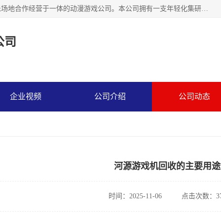
广州华耀动漫科技有限公司是一家集研发、生产、销售、娱乐场地合作经营于一体的动漫游戏公司。本公司拥有一支年轻化集研发生产到售后服务的队伍，及时地为客户提供、赚钱的产品。本公司以雄厚的实力、合理的价格、优良的服务与多家企业建立了长期的合作关系。热诚欢迎各界前来参观、考察、洽谈业务。目前公司经营的产品有：各种捕渔游戏机系列，大型模拟机系列、轮盘机系列、连线机系列、框体机系列、玛莉机系列等。
公司
企业视频
公司介绍
公司动态
河源游戏机回收的主要用途
时间：2025-11-06
点击次数：37