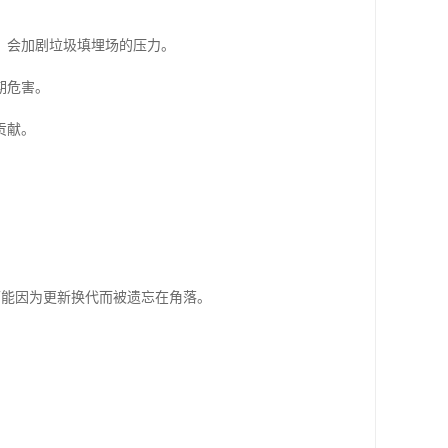
，会加剧垃圾填埋场的压力。
期危害。
贡献。
，都可能因为更新换代而被遗忘在角落。