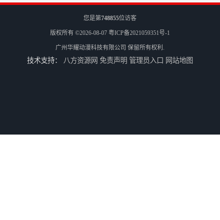
您是第
748855
位访客
版权所有 ©2026-08-07
粤ICP备2021059351号-1
广州华耀动漫科技有限公司
保留所有权利.
技术支持：
八方资源网
免责声明
管理员入口
网站地图
儿童机回收
二手游戏机回收
游戏厅设备回收
电玩城设备回收