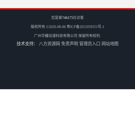
您是第
746175
位访客
版权所有 ©2026-08-06
粤ICP备2021059351号-1
广州华耀动漫科技有限公司
保留所有权利.
技术支持：
八方资源网
免责声明
管理员入口
网站地图
游戏厅设备回收
电玩城设备回收