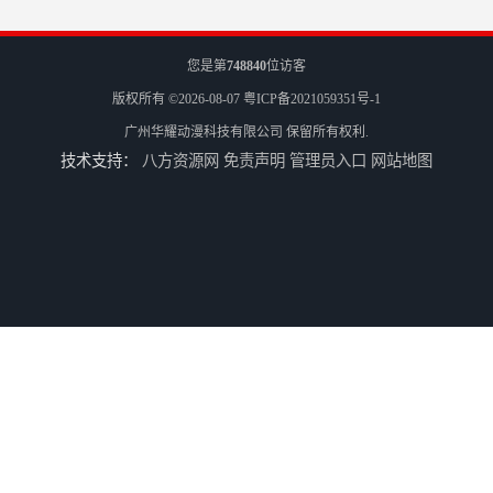
您是第
748840
位访客
版权所有 ©2026-08-07
粤ICP备2021059351号-1
广州华耀动漫科技有限公司
保留所有权利.
技术支持：
八方资源网
免责声明
管理员入口
网站地图
二手游戏机回收
游戏厅设备回收