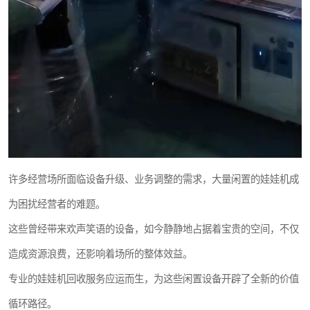
许多经营场所面临设备升级、业务调整的需求，大量闲置的娃娃机成
为困扰经营者的难题。
这些曾经带来欢声笑语的设备，如今静静地占据着宝贵的空间，不仅
造成资源浪费，还影响着场所的整体效益。
专业的娃娃机回收服务应运而生，为这些闲置设备开辟了全新的价值
循环路径。