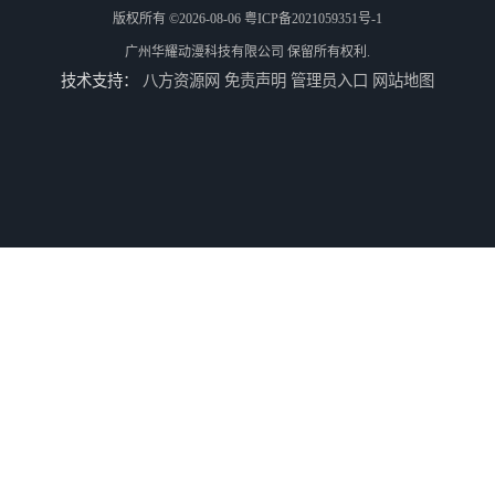
版权所有 ©2026-08-06
粤ICP备2021059351号-1
广州华耀动漫科技有限公司
保留所有权利.
技术支持：
八方资源网
免责声明
管理员入口
网站地图
二手游戏机回收
游戏厅设备回收
电玩城设备回收
全国二手游艺机上门回收公司