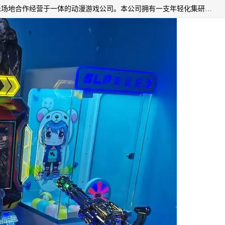
广州华耀动漫科技有限公司是一家集研发、生产、销售、娱乐场地合作经营于一体的动漫游戏公司。本公司拥有一支年轻化集研发生产到售后服务的队伍，及时地为客户提供、赚钱的产品。本公司以雄厚的实力、合理的价格、优良的服务与多家企业建立了长期的合作关系。热诚欢迎各界前来参观、考察、洽谈业务。目前公司经营的产品有：各种捕渔游戏机系列，大型模拟机系列、轮盘机系列、连线机系列、框体机系列、玛莉机系列等。