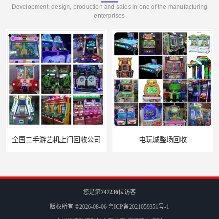
Development, design, production and sales in one of the manufacturing
enterprises
上门回收公司
电玩城整场回收
您是第
747236
位访客
版权所有 ©2026-08-06
粤ICP备2021059351号-1