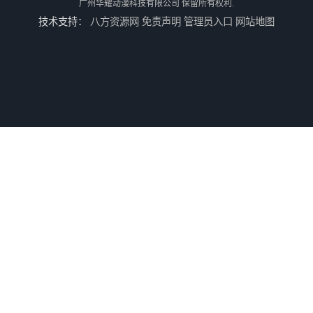
广州华耀动漫科技有限公司
保留所有权利.
技术支持：
八方资源网
免责声明
管理员入口
网站地图
儿童机回收
二手游戏机回收
游戏厅设备回收
电玩城设备回收