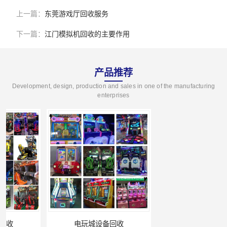
上一篇：
东莞游戏厅回收服务
下一篇：
江门模拟机回收的主要作用
产品推荐
Development, design, production and sales in one of the manufacturing
enterprises
电玩城设备回收
全国二手游艺机上门回收公司